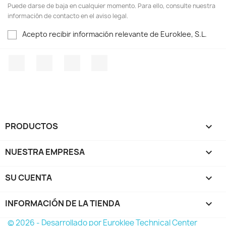
Puede darse de baja en cualquier momento. Para ello, consulte nuestra
información de contacto en el aviso legal.
Acepto recibir información relevante de Euroklee, S.L.
Facebook
YouTube
Instagram
LinkedIn
PRODUCTOS

NUESTRA EMPRESA

SU CUENTA

INFORMACIÓN DE LA TIENDA
keyboard_arrow_down
© 2026 - Desarrollado por Euroklee Technical Center