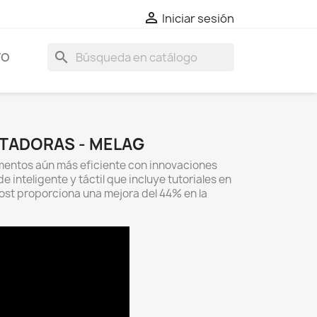

Iniciar sesión
search
TO
TADORAS - MELAG
entos aún más eficiente con innovaciones
de inteligente y táctil que incluye tutoriales en
ost proporciona una mejora del 44% en la