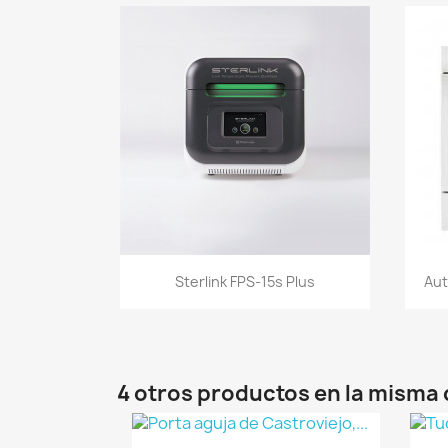
Vista rápida

Sterlink FPS-15s Plus
Aut
4 otros productos en la misma 