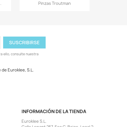
Vista rápida

.
Pinzas Troutman
 ello, consulte nuestra
 de Euroklee, S.L.
INFORMACIÓN DE LA TIENDA
Euroklee S.L.
Calle Lepant 257, Esc C, Bajos, Local 2