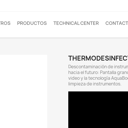
TROS
PRODUCTOS
TECHNICAL CENTER
CONTAC
THERMODESINFEC
Descontaminación de instrum
hacia el futuro: Pantalla gran
video y la tecnología AquaBo
limpieza de instrumentos.