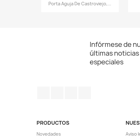
Vista rápida

Porta Aguja De Castroviejo,...
Infórmese de n
últimas noticias
especiales
Facebook
YouTube
Instagram
LinkedIn
PRODUCTOS
NUES
Novedades
Aviso l