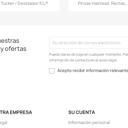
Vista rápida
Vista rápida


Tucker / Deslizador ICL®
Pinzas Halstead, Rectas,..
uestras
 y ofertas
Puede darse de baja en cualquier momento. Para
información de contacto en el aviso legal.
Acepto recibir información relevante
TRA EMPRESA
SU CUENTA
egal
Información personal