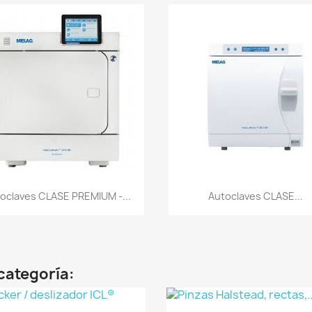
Vista rápida
Vista rápida


oclaves CLASE PREMIUM -...
Autoclaves CLASE...
categoría: