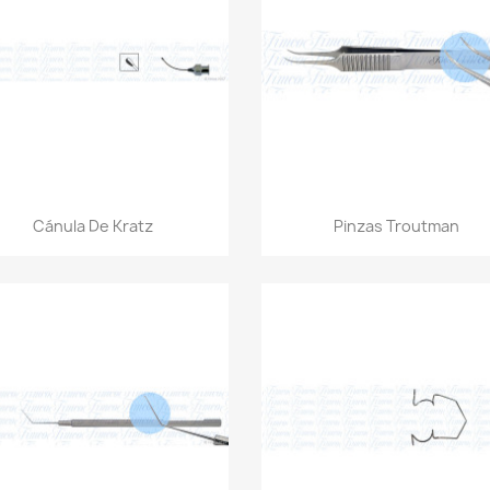
Vista rápida
Vista rápida


Cánula De Kratz
Pinzas Troutman