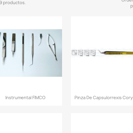
9 productos.
p
Vista rápida
Vista rápida


Instrumental FIMCO
Pinza De Capsulorrexis Cor