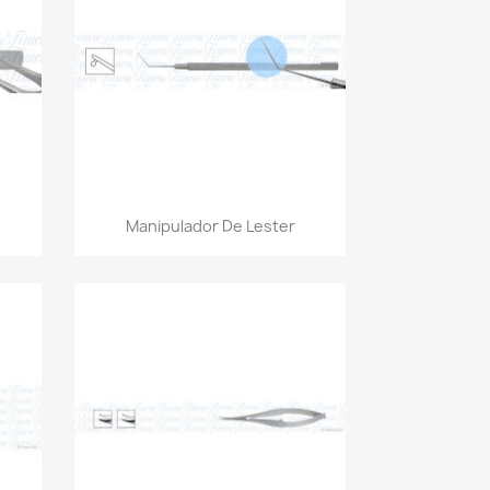
Vista rápida

Manipulador De Lester