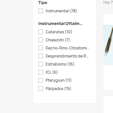
Tipo
Hay 7
Instrumental
(78)
Instrumental Oftalmología
Cataratas
(10)
Chalazión
(7)
Dacrio-Rino-Citostomia
(17)
Desprendimiento de Retina
(13)
Estrabismo
(16)
ICL
(6)
Pterygium
(11)
Párpados
(15)