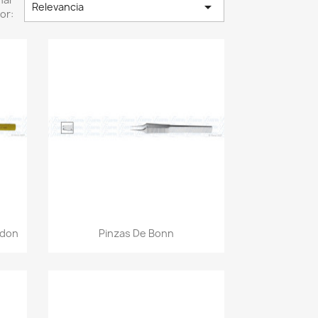

Relevancia
or:
Vista rápida

ydon
Pinzas De Bonn