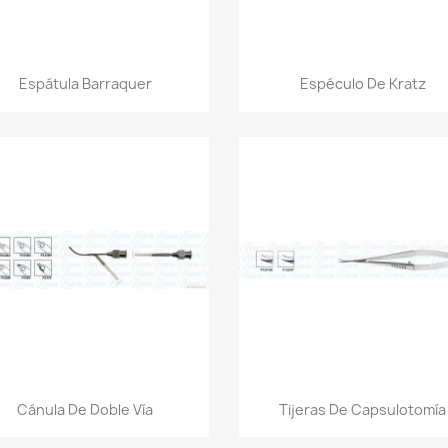
Vista rápida
Vista rápida


Espátula Barraquer
Espéculo De Kratz
Vista rápida
Vista rápida


Cánula De Doble Vía
Tijeras De Capsulotomía