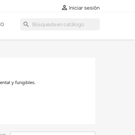

Iniciar sesión
search
TO
ental y fungibles.
nar