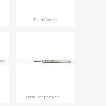
Vista rápida

Tijeras Vannas
Vista rápida

Porta Escalpelo N ° 3 +...