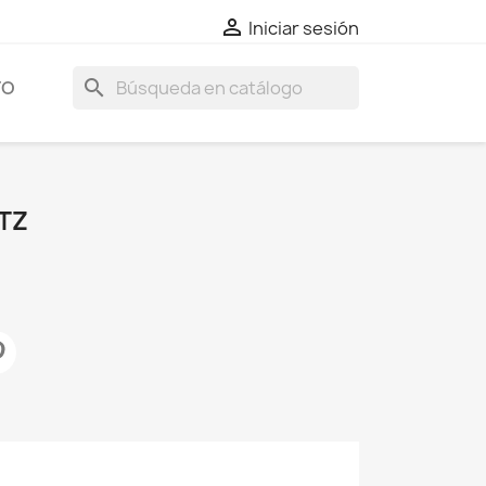

Iniciar sesión
search
TO
TZ