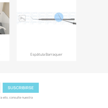
Vista rápida

3
Espátula Barraquer
 ello, consulte nuestra