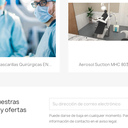
Vista rápida
Vista rápida


ascarillas Quirúrgicas EN...
Aerosol Suction MHC 80
uestras
 y ofertas
Puede darse de baja en cualquier momento. Para
información de contacto en el aviso legal.