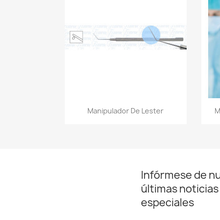
Vista rápida

Manipulador De Lester
M
Infórmese de n
últimas noticias
especiales