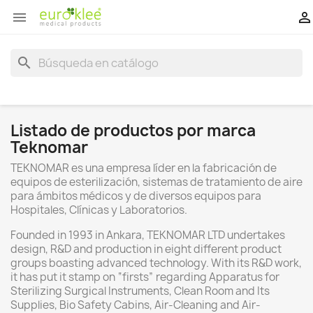


search
Listado de productos por marca
Teknomar
TEKNOMAR es una empresa líder en la fabricación de
equipos de esterilización, sistemas de tratamiento de aire
para ámbitos médicos y de diversos equipos para
Hospitales, Clínicas y Laboratorios.
Founded in 1993 in Ankara, TEKNOMAR LTD undertakes
design, R&D and production in eight different product
groups boasting advanced technology. With its R&D work,
it has put it stamp on “firsts” regarding Apparatus for
Sterilizing Surgical Instruments, Clean Room and Its
Supplies, Bio Safety Cabins, Air-Cleaning and Air-